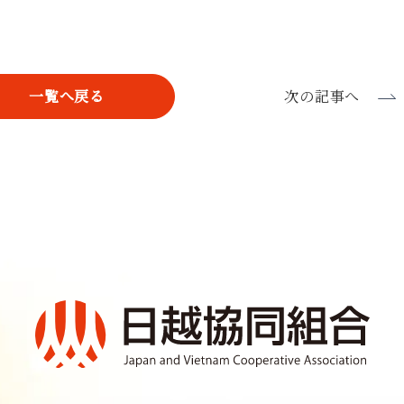
a
w
i
c
i
n
e
t
e
一覧へ戻る
次の記事へ
b
t
o
e
o
r
k